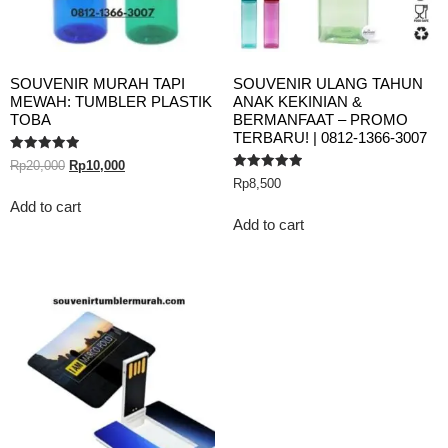
SOUVENIR MURAH TAPI
SOUVENIR ULANG TAHUN
MEWAH: TUMBLER PLASTIK
ANAK KEKINIAN &
TOBA
BERMANFAAT – PROMO
TERBARU! | 0812-1366-3007
Rated
Rp
20,000
Rp
10,000
5.00
Rated
Rp
8,500
out of 5
5.00
out of 5
Add to cart
Add to cart