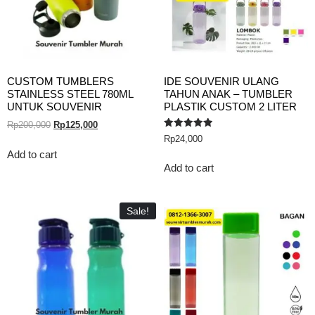
CUSTOM TUMBLERS
IDE SOUVENIR ULANG
STAINLESS STEEL 780ML
TAHUN ANAK – TUMBLER
UNTUK SOUVENIR
PLASTIK CUSTOM 2 LITER
Rp
200,000
Rp
125,000
Rated
Rp
24,000
5.00
out of 5
Add to cart
Add to cart
Sale!