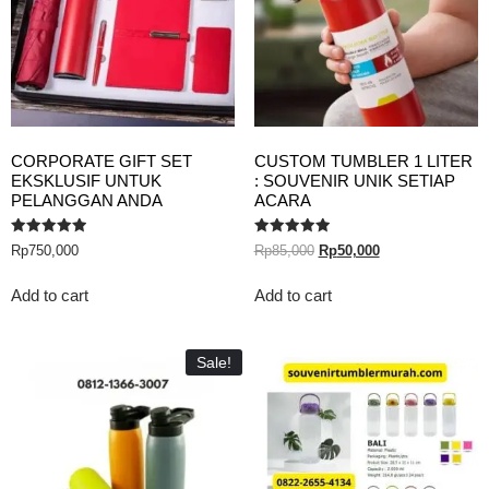
CORPORATE GIFT SET
CUSTOM TUMBLER 1 LITER
EKSKLUSIF UNTUK
: SOUVENIR UNIK SETIAP
PELANGGAN ANDA
ACARA
Rated
Rated
Rp
750,000
Rp
85,000
Rp
50,000
5.00
5.00
out of 5
out of 5
Add to cart
Add to cart
Sale!