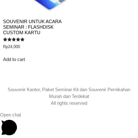
SOUVENIR UNTUK ACARA
SEMINAR : FLASHDISK
CUSTOM KARTU
Rated
Rp
24,000
5.00
out of 5
Add to cart
Souvenir Kantor, Paket Seminar Kit dan Souvenir Pernikahan
Murah dan Terdekat
All rights reserved
Open chat