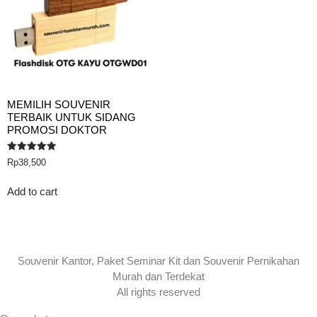
MEMILIH SOUVENIR
TERBAIK UNTUK SIDANG
PROMOSI DOKTOR
Rated
Rp
38,500
5.00
out of 5
Add to cart
Souvenir Kantor, Paket Seminar Kit dan Souvenir Pernikahan
Murah dan Terdekat
All rights reserved