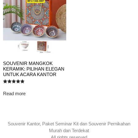
SOUVENIR MANGKOK
KERAMIK: PILIHAN ELEGAN
UNTUK ACARA KANTOR
Rated
5.00
Read more
out of 5
Souvenir Kantor, Paket Seminar Kit dan Souvenir Pernikahan
Murah dan Terdekat
All rights reserved