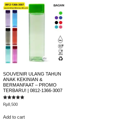
SOUVENIR ULANG TAHUN
ANAK KEKINIAN &
BERMANFAAT – PROMO
TERBARU! | 0812-1366-3007
Rated
Rp
8,500
5.00
out of 5
Add to cart