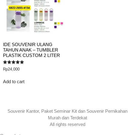
IDE SOUVENIR ULANG
TAHUN ANAK – TUMBLER
PLASTIK CUSTOM 2 LITER
Rated
Rp
24,000
5.00
out of 5
Add to cart
Souvenir Kantor, Paket Seminar Kit dan Souvenir Pernikahan
Murah dan Terdekat
All rights reserved