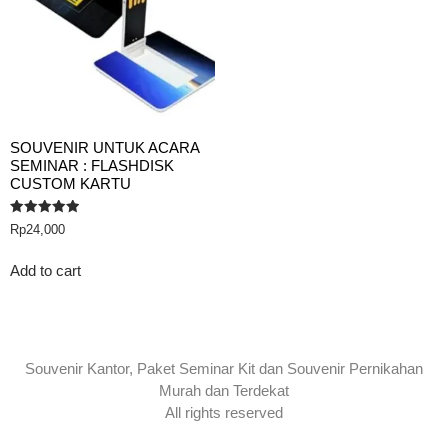
SOUVENIR UNTUK ACARA
SEMINAR : FLASHDISK
CUSTOM KARTU
Rated
Rp
24,000
5.00
out of 5
Add to cart
Souvenir Kantor, Paket Seminar Kit dan Souvenir Pernikahan
Murah dan Terdekat
All rights reserved