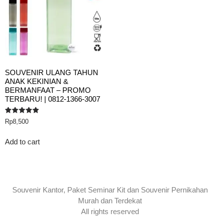
SOUVENIR ULANG TAHUN
ANAK KEKINIAN &
BERMANFAAT – PROMO
TERBARU! | 0812-1366-3007
Rated
Rp
8,500
5.00
out of 5
Add to cart
Souvenir Kantor, Paket Seminar Kit dan Souvenir Pernikahan
Murah dan Terdekat
All rights reserved