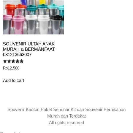
SOUVENIR ULTAH ANAK
MURAH & BERMANFAAT
081213663007
Rated
Rp
12,500
5.00
out of 5
Add to cart
Souvenir Kantor, Paket Seminar Kit dan Souvenir Pernikahan
Murah dan Terdekat
All rights reserved