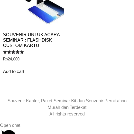
SOUVENIR UNTUK ACARA
SEMINAR : FLASHDISK
CUSTOM KARTU
Rated
Rp
24,000
5.00
out of 5
Add to cart
Souvenir Kantor, Paket Seminar Kit dan Souvenir Pernikahan
Murah dan Terdekat
All rights reserved
Open chat