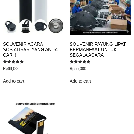
SOUVENIR ACARA
SOUVENIR PAYUNG LIPAT:
SOSIALISASI YANG ANDA
BERMANFAAT UNTUK
CARI !
SEGALA ACARA
Rated
Rated
Rp
68,000
Rp
55,000
5.00
5.00
out of 5
out of 5
Add to cart
Add to cart