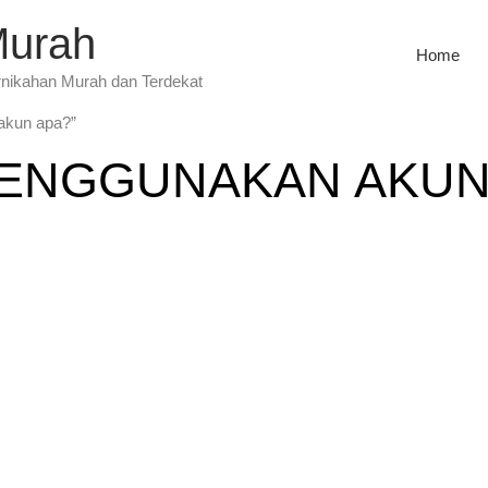
Murah
Home
rnikahan Murah dan Terdekat
akun apa?”
MENGGUNAKAN AKUN