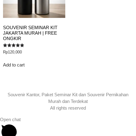
SOUVENIR SEMINAR KIT
JAKARTA MURAH | FREE
ONGKIR
Rated
Rp
120,000
5.00
out of 5
Add to cart
Souvenir Kantor, Paket Seminar Kit dan Souvenir Pernikahan
Murah dan Terdekat
All rights reserved
Open chat