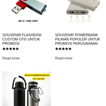
SOUVENIR FLASHDISK
SOUVENIR POWERBANK
CUSTOM OTG UNTUK
PILIHAN POPULER UNTUK
PROMOSI
PROMOSI PERUSAHAAN
Rated
Rated
5.00
5.00
Read more
Read more
out of 5
out of 5