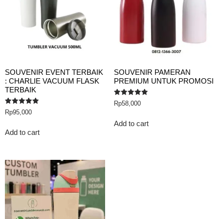
SOUVENIR EVENT TERBAIK
SOUVENIR PAMERAN
: CHARLIE VACUUM FLASK
PREMIUM UNTUK PROMOSI
TERBAIK
Rated
Rp
58,000
5.00
Rated
Rp
95,000
out of 5
5.00
out of 5
Add to cart
Add to cart