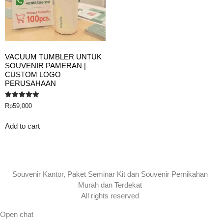
VACUUM TUMBLER UNTUK
SOUVENIR PAMERAN |
CUSTOM LOGO
PERUSAHAAN
Rated
Rp
59,000
5.00
out of 5
Add to cart
Souvenir Kantor, Paket Seminar Kit dan Souvenir Pernikahan
Murah dan Terdekat
All rights reserved
Open chat