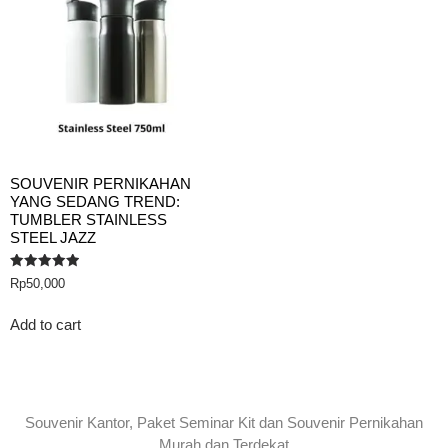
SOUVENIR PERNIKAHAN
YANG SEDANG TREND:
TUMBLER STAINLESS
STEEL JAZZ
Rated
Rp
50,000
5.00
out of 5
Add to cart
Souvenir Kantor, Paket Seminar Kit dan Souvenir Pernikahan
Murah dan Terdekat