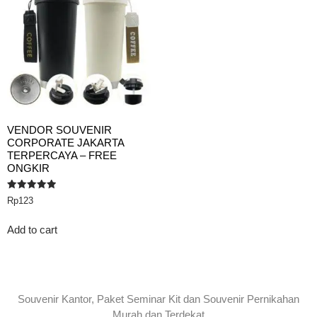
VENDOR SOUVENIR
CORPORATE JAKARTA
TERPERCAYA – FREE
ONGKIR
Rated
Rp
123
5.00
out of 5
Add to cart
Souvenir Kantor, Paket Seminar Kit dan Souvenir Pernikahan
Murah dan Terdekat