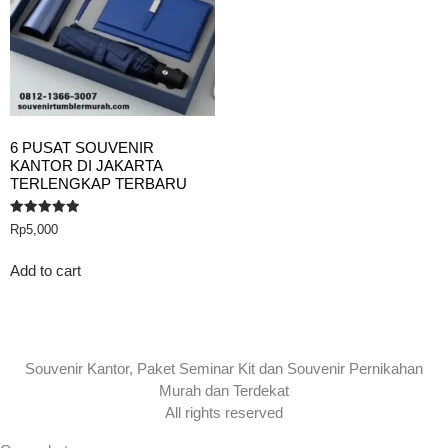
6 PUSAT SOUVENIR
KANTOR DI JAKARTA
TERLENGKAP TERBARU
Rated
Rp
5,000
5.00
out of 5
Add to cart
Souvenir Kantor, Paket Seminar Kit dan Souvenir Pernikahan
Murah dan Terdekat
All rights reserved