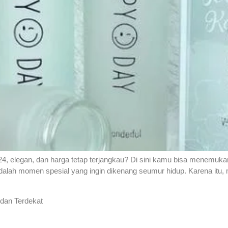
24, elegan, dan harga tetap terjangkau? Di sini kamu bisa menemuka
adalah momen spesial yang ingin dikenang seumur hidup. Karena itu,
 dan Terdekat