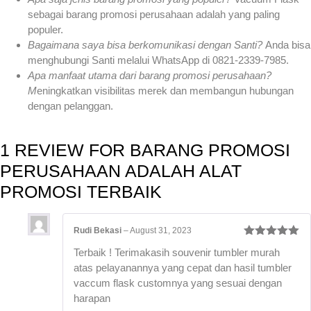
sebagai barang promosi perusahaan adalah yang paling
populer.
Bagaimana saya bisa berkomunikasi dengan Santi?
Anda bisa
menghubungi Santi melalui WhatsApp di 0821-2339-7985.
Apa manfaat utama dari barang promosi perusahaan?
M
eningkatkan visibilitas merek dan membangun hubungan
dengan pelanggan.
1 REVIEW FOR
BARANG PROMOSI
PERUSAHAAN ADALAH ALAT
PROMOSI TERBAIK
Rudi Bekasi
–
August 31, 2023
Rated
5
out
Terbaik ! Terimakasih souvenir tumbler murah
of 5
atas pelayanannya yang cepat dan hasil tumbler
vaccum flask customnya yang sesuai dengan
harapan