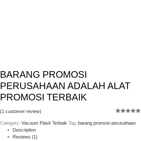
BARANG PROMOSI
PERUSAHAAN ADALAH ALAT
PROMOSI TERBAIK
(
1
customer review)
Rated
1
5.00
out of 5
Category:
Vacuum Flask Terbaik
Tag:
barang promosi perusahaan
based on
Description
customer
Reviews (1)
rating