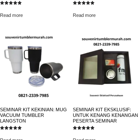
Rated
Rated
5.00
5.00
Read more
Read more
out of 5
out of 5
SEMINAR KIT KEKINIAN: MUG
SEMINAR KIT EKSKLUSIF:
VACUUM TUMBLER
UNTUK KENANG KENANGAN
LANGSTON
PESERTA SEMINAR
Rated
Rated
5.00
5.00