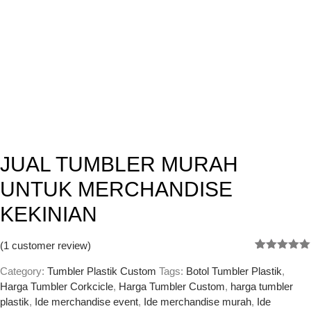
JUAL TUMBLER MURAH
UNTUK MERCHANDISE
KEKINIAN
(
1
customer review)
Rated
1
5.00
out of 5
Category:
Tumbler Plastik Custom
Tags:
Botol Tumbler Plastik
,
based on
Harga Tumbler Corkcicle
,
Harga Tumbler Custom
,
harga tumbler
customer
plastik
,
Ide merchandise event
,
Ide merchandise murah
,
Ide
rating