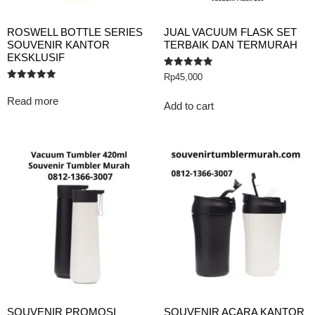
ROSWELL BOTTLE SERIES
JUAL VACUUM FLASK SET
SOUVENIR KANTOR
TERBAIK DAN TERMURAH
EKSKLUSIF
Rated
Rp
45,000
5.00
Rated
out of 5
5.00
Read more
out of 5
Add to cart
SOUVENIR PROMOSI
SOUVENIR ACARA KANTOR