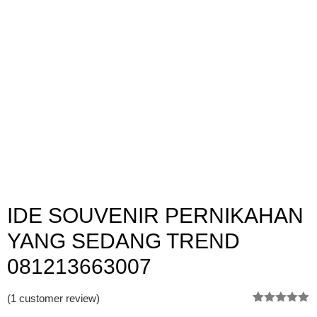
IDE SOUVENIR PERNIKAHAN
YANG SEDANG TREND
081213663007
(
1
customer review)
Rated
1
5.00