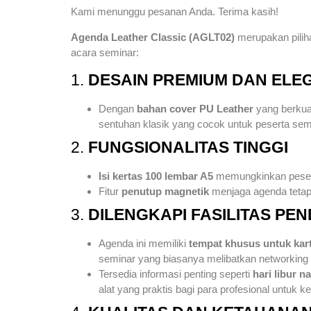
Kami menunggu pesanan Anda. Terima kasih!
Agenda Leather Classic (AGLT02)
merupakan piliha
acara seminar:
1.
DESAIN PREMIUM DAN ELE
Dengan
bahan cover PU Leather
yang berkual
sentuhan klasik yang cocok untuk peserta semi
2.
FUNGSIONALITAS TINGGI
Isi kertas 100 lembar A5
memungkinkan peserta
Fitur
penutup magnetik
menjaga agenda tetap 
3.
DILENGKAPI FASILITAS P
Agenda ini memiliki
tempat khusus untuk kar
seminar yang biasanya melibatkan networking 
Tersedia informasi penting seperti
hari libur n
alat yang praktis bagi para profesional untuk ke