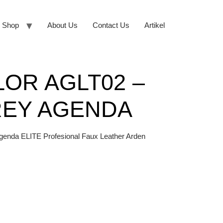
Shop
About Us
Contact Us
Artikel
OR AGLT02 –
REY AGENDA
genda ELITE Profesional Faux Leather Arden