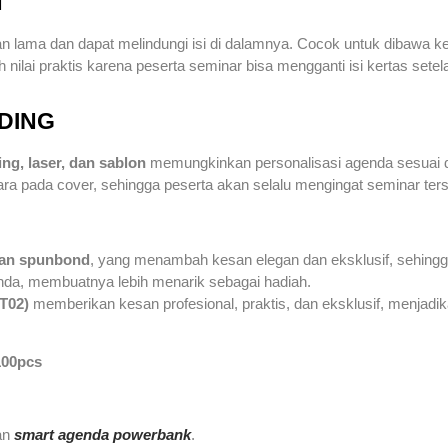
N
han lama dan dapat melindungi isi di dalamnya. Cocok untuk dibawa 
ilai praktis karena peserta seminar bisa mengganti isi kertas setel
DING
ting, laser, dan sablon
memungkinkan personalisasi agenda sesuai d
 pada cover, sehingga peserta akan selalu mengingat seminar terse
han spunbond
, yang menambah kesan elegan dan eksklusif, sehingga m
da, membuatnya lebih menarik sebagai hadiah.
T02)
memberikan kesan profesional, praktis, dan eksklusif, menjadik
100pcs
an
smart agenda powerbank
.