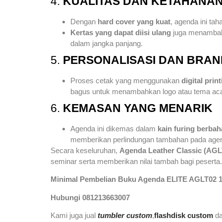
4.
KUALITAS DAN KETAHANA
Dengan
hard cover yang kuat
, agenda ini ta
Kertas yang dapat diisi ulang
juga menambah n
dalam jangka panjang.
5.
PERSONALISASI DAN BRAN
Proses cetak yang menggunakan
digital prin
bagus untuk menambahkan logo atau tema acara
6.
KEMASAN YANG MENARIK
Agenda ini dikemas dalam
kain furing berba
memberikan perlindungan tambahan pada agen
Secara keseluruhan,
Agenda Leather Classic (AGL
seminar serta memberikan nilai tambah bagi peserta.
Minimal Pembelian Buku Agenda ELITE AGLT02 
Hubungi 081213663007
Kami juga jual
tumbler custom
,
flashdisk custom
d