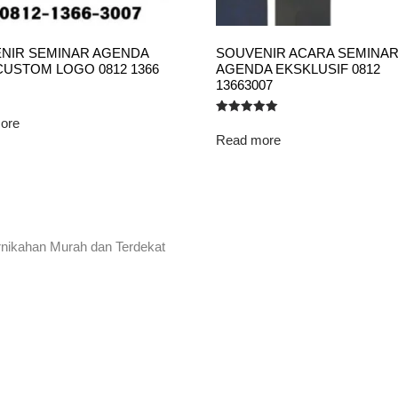
NIR SEMINAR AGENDA
SOUVENIR ACARA SEMINAR
CUSTOM LOGO 0812 1366
AGENDA EKSKLUSIF 0812
13663007
ore
Rated
5.00
Read more
out of 5
rnikahan Murah dan Terdekat