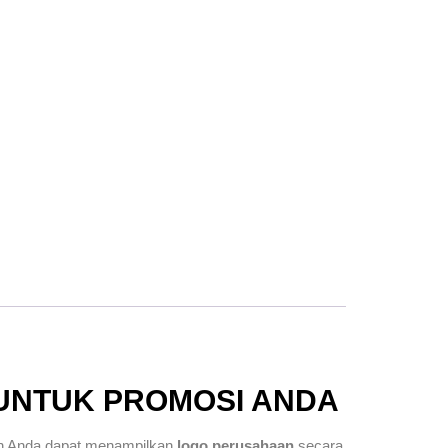
 UNTUK PROMOSI ANDA
an Anda dapat menampilkan
logo perusahaan
secara