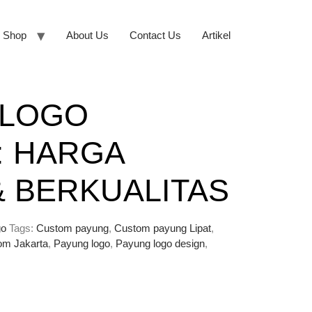
Shop
About Us
Contact Us
Artikel
 LOGO
: HARGA
 BERKUALITAS
go
Tags:
Custom payung
,
Custom payung Lipat
,
om Jakarta
,
Payung logo
,
Payung logo design
,