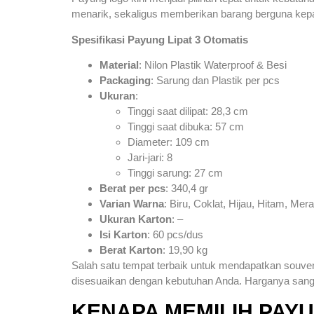
menarik, sekaligus memberikan barang berguna kep
Spesifikasi Payung Lipat 3 Otomatis
Material
: Nilon Plastik Waterproof & Besi
Packaging
: Sarung dan Plastik per pcs
Ukuran
:
Tinggi saat dilipat: 28,3 cm
Tinggi saat dibuka: 57 cm
Diameter: 109 cm
Jari-jari: 8
Tinggi sarung: 27 cm
Berat per pcs
: 340,4 gr
Varian Warna
: Biru, Coklat, Hijau, Hitam, Mer
Ukuran Karton
: –
Isi Karton
: 60 pcs/dus
Berat Karton
: 19,90 kg
Salah satu tempat terbaik untuk mendapatkan souven
disesuaikan dengan kebutuhan Anda. Harganya sangat
KENAPA MEMILIH PAY