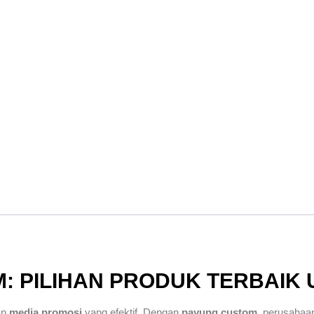
: PILIHAN PRODUK TERBAIK
an
media promosi
yang efektif. Dengan
payung custom
, perusaha