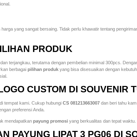
onal.
harga yang sangat bersaing. Tidak perlu khawatir tentang pengiri
ILIHAN PRODUK
 dan terjangkau, terutama dengan pembelian minimal 300pcs. Deng
rkan berbagai
pilihan produk
yang bisa disesuaikan dengan kebutuh
ial.
LOGO CUSTOM DI SOUVENIR
di tempat kami. Cukup hubungi
CS 081213663007
dan beri tahu kam
ngan preferensi Anda.
ntuk mendapatkan
payung promosi
yang berkualitas dan tepat waktu.
 PAYUNG LIPAT 3 PG06 DI S