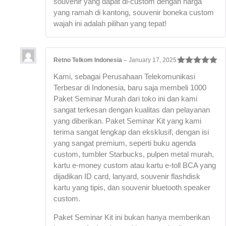
souvenir yang dapat di-custom dengan harga
yang ramah di kantong, souvenir boneka custom
wajah ini adalah pilihan yang tepat!
Retno Telkom Indonesia
–
January 17, 2025
Rated
5
out
Kami, sebagai Perusahaan Telekomunikasi
of 5
Terbesar di Indonesia, baru saja membeli 1000
Paket Seminar Murah dari toko ini dan kami
sangat terkesan dengan kualitas dan pelayanan
yang diberikan. Paket Seminar Kit yang kami
terima sangat lengkap dan eksklusif, dengan isi
yang sangat premium, seperti buku agenda
custom, tumbler Starbucks, pulpen metal murah,
kartu e-money custom atau kartu e-toll BCA yang
dijadikan ID card, lanyard, souvenir flashdisk
kartu yang tipis, dan souvenir bluetooth speaker
custom.
Paket Seminar Kit ini bukan hanya memberikan