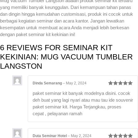
Mug Vacuum Tumbler Langston adalah produk seminar kit terbaru
yang memiliki banyak keunggulan. Dari kemampuan tahan panas
dan dingin hingga kemudahan customisasi, produk ini cocok untuk
berbagai kegiatan seminar dan acara kantor. Jangan lewatkan
kesempatan untuk membuat acara Anda menjadi lebih berkesan
dengan paket seminar kit kekinian ini!
6 REVIEWS FOR
SEMINAR KIT
KEKINIAN: MUG VACUUM TUMBLER
LANGSTON
Dinda Semarang
–
May 2, 2024
Rated
5
out
paket seminar kit banyak modelnya disini. cocok
of 5
deh buat yang lagi nyari atau mau tau ide souvenir
paket seminar kit. Harga Terjangkau, proses
cepat , pelayanan ramah
Duta Seminar Hotel
–
May 2, 2024