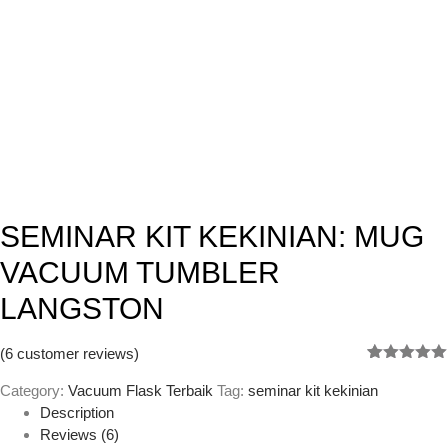
SEMINAR KIT KEKINIAN: MUG
VACUUM TUMBLER
LANGSTON
(
6
customer reviews)
Rated
6
5.00
out of 5
Category:
Vacuum Flask Terbaik
Tag:
seminar kit kekinian
based on
Description
customer
Reviews (6)
ratings