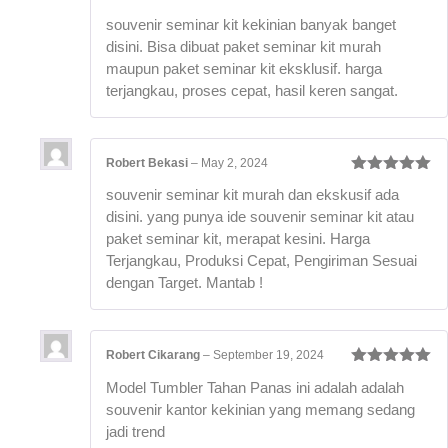
Rated
5
out
souvenir seminar kit kekinian banyak banget
of 5
disini. Bisa dibuat paket seminar kit murah
maupun paket seminar kit eksklusif. harga
terjangkau, proses cepat, hasil keren sangat.
Robert Bekasi
–
May 2, 2024
Rated
5
out
souvenir seminar kit murah dan ekskusif ada
of 5
disini. yang punya ide souvenir seminar kit atau
paket seminar kit, merapat kesini. Harga
Terjangkau, Produksi Cepat, Pengiriman Sesuai
dengan Target. Mantab !
Robert Cikarang
–
September 19, 2024
Rated
5
out
Model Tumbler Tahan Panas ini adalah adalah
of 5
souvenir kantor kekinian yang memang sedang
jadi trend