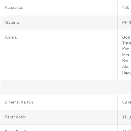
Kapasitas
450 
Material
PP (
Warna
Bod
Tutu
Kuni
Mer
Biru
Abu
Hija
Dimensi Karton
82 c
Berat Kotor
11,1