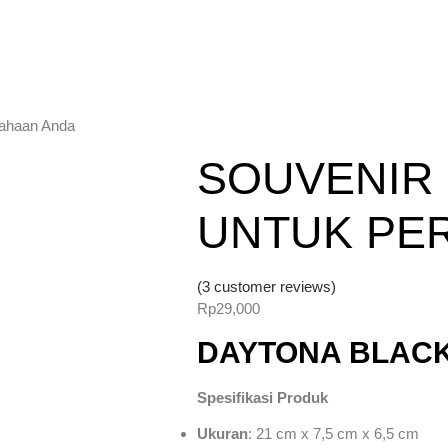
sahaan Anda
SOUVENIR
UNTUK PE
(
3
customer reviews)
Rp
29,000
DAYTONA BLACK
Spesifikasi Produk
Ukuran
: 21 cm x 7,5 cm x 6,5 cm