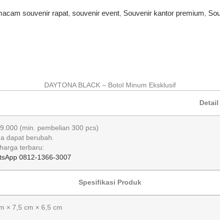
acam souvenir rapat
,
souvenir event
,
Souvenir kantor premium
,
Sou
DAYTONA BLACK – Botol Minum Eksklusif
Detail
29.000
(min. pembelian 300 pcs)
a dapat berubah.
harga terbaru:
tsApp 0812-1366-3007
Spesifikasi Produk
m × 7,5 cm × 6,5 cm