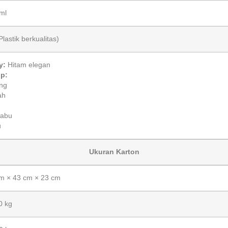
ml
Plastik berkualitas)
y:
Hitam elegan
p:
ng
ah
-abu
u
Ukuran Karton
m × 43 cm × 23 cm
0 kg