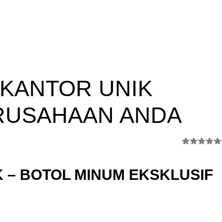
 KANTOR UNIK
RUSAHAAN ANDA
Rated
3
5.00
out of 5
based on
 – BOTOL MINUM EKSKLUSIF
customer
ratings