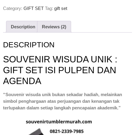
Rated
2
5.00
out of 5
Category:
GIFT SET
Tag:
gift set
based on
customer
ratings
Description
Reviews (2)
DESCRIPTION
SOUVENIR WISUDA UNIK :
GIFT SET ISI PULPEN DAN
AGENDA
“Souvenir wisuda unik bukan sekadar hadiah, melainkan
simbol penghargaan atas perjuangan dan kenangan tak
terlupakan dalam setiap langkah pencapaian akademik.”