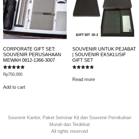
CORPORATE GIFT SET:
SOUVENIR UNTUK PEJABAT
SOUVENIR PERUSAHAAN
| SOUVENIR EKSKLUSIF
MEWAH 0812-1366-3007
GIFT SET
Rated
Rated
Rp
750,000
5.00
5.00
Read more
out of 5
out of 5
Add to cart
Souvenir Kantor, Paket Seminar Kit dan Souvenir Pernikahan
Murah dan Terdekat
All rights reserved