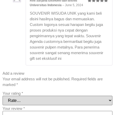
Rini Sarjana Ekonomi dan Bisnis
Universitas Indonesia
–
June 5, 2024
Rated
5
out
of 5
SOUVENIR WISUDA UNIK yang kami beli
disini hasilnya bagus dan memuaskan.
Custom logonya sesuai harapan begitu juga
proses produksi nya cepat dengan
pengirimannya yang tepat waktu. Souvenir
Agenda customnya bermanfaat begitu juga
souvenir pulpen metalnya. Para penerima
souvenir sangat senang menerima souvenir
gift set eksklusif ini
Add a review
Your email address will not be published.
Required fields are
marked
*
Your rating
*
Your review
*