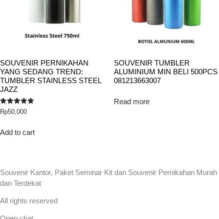
SOUVENIR PERNIKAHAN
SOUVENIR TUMBLER
YANG SEDANG TREND:
ALUMINIUM MIN BELI 500PCS
TUMBLER STAINLESS STEEL
081213663007
JAZZ
Read more
Rated
Rp
50,000
5.00
out of 5
Add to cart
Souvenir Kantor, Paket Seminar Kit dan Souvenir Pernikahan Murah
dan Terdekat
All rights reserved
Open chat