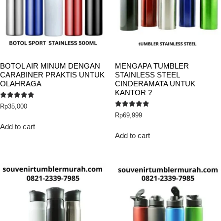
BOTOL AIR MINUM DENGAN
MENGAPA TUMBLER
CARABINER PRAKTIS UNTUK
STAINLESS STEEL
OLAHRAGA
CINDERAMATA UNTUK
KANTOR ?
Rated
Rp
35,000
5.00
Rated
Rp
69,999
out of 5
5.00
out of 5
Add to cart
Add to cart