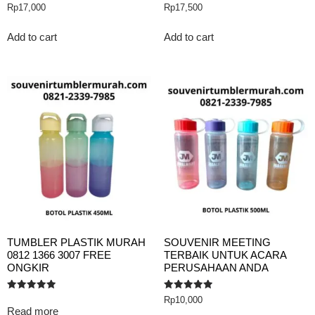
Rated
Rated
Rp
17,000
Rp
17,500
5.00
5.00
out of 5
out of 5
Add to cart
Add to cart
TUMBLER PLASTIK MURAH
SOUVENIR MEETING
0812 1366 3007 FREE
TERBAIK UNTUK ACARA
ONGKIR
PERUSAHAAN ANDA
Rated
Rated
Rp
10,000
5.00
5.00
Read more
out of 5
out of 5