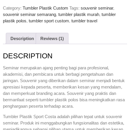
Rated
1
5.00
out of 5
Category:
Tumbler Plastik Custom
Tags:
souvenir seminar
,
based on
customer
souvenir seminar semarang
,
tumbler plastik murah
,
tumbler
rating
plastik polos
,
tumbler sport custom
,
tumbler travel
Description
Reviews (1)
DESCRIPTION
Seminar merupakan ajang penting bagi para profesional,
akademisi, dan pembicara untuk berbagi pengetahuan dan
jaringan. Souvenir yang diberikan dalam seminar menjadi bentuk
apresiasi kepada peserta, memberikan kesan yang mendalam,
dan memperkuat branding acara. Souvenir yang praktis dan
bermanfaat seperti tumbler plastik polos bisa meningkatkan rasa
penghargaan peserta terhadap acara.
Tumbler Plastik Sport Costa adalah pilihan tepat untuk souvenir
seminar. Produk ini menggabungkan fungsionalitas dan estetika,
menjadikannya sebagai pilihan utama untuk memberikan kesan