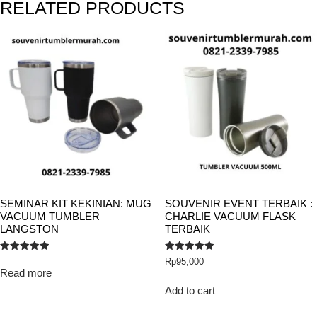
RELATED PRODUCTS
SEMINAR KIT KEKINIAN: MUG
SOUVENIR EVENT TERBAIK :
VACUUM TUMBLER
CHARLIE VACUUM FLASK
LANGSTON
TERBAIK
Rated
Rated
Rp
95,000
5.00
5.00
Read more
out of 5
out of 5
Add to cart