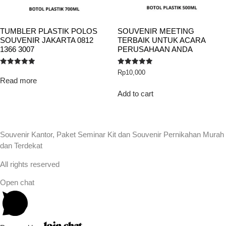
TUMBLER PLASTIK POLOS
SOUVENIR MEETING
SOUVENIR JAKARTA 0812
TERBAIK UNTUK ACARA
1366 3007
PERUSAHAAN ANDA
Rated
Rated
Rp
10,000
5.00
5.00
Read more
out of 5
out of 5
Add to cart
Souvenir Kantor, Paket Seminar Kit dan Souvenir Pernikahan Murah
dan Terdekat
All rights reserved
Open chat