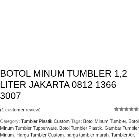
BOTOL MINUM TUMBLER 1,2
LITER JAKARTA 0812 1366
3007
(
1
customer review)
Rated
1
5.00
out of 5
Category:
Tumbler Plastik Custom
Tags:
Botol Minum Tumbler
,
Botol
based on
Minum Tumbler Tupperware
,
Botol Tumbler Plastik
,
Gambar Tumbler
customer
Minum
,
Harga Tumbler Custom
,
harga tumbler murah
,
Tumbler Air
,
rating