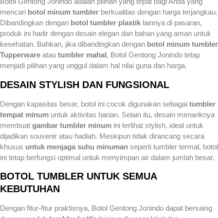
Botol Gentong Jonindo adalah pilihan yang tepat bagi Anda yang
mencari
botol minum tumbler
berkualitas dengan harga terjangkau.
Dibandingkan dengan
botol tumbler plastik
lainnya di pasaran,
produk ini hadir dengan desain elegan dan bahan yang aman untuk
kesehatan. Bahkan, jika dibandingkan dengan
botol minum tumbler
Tupperware
atau
tumbler mahal
, Botol Gentong Jonindo tetap
menjadi pilihan yang unggul dalam hal nilai guna dan harga.
DESAIN STYLISH DAN FUNGSIONAL
Dengan kapasitas besar, botol ini cocok digunakan sebagai
tumbler
tempat minum
untuk aktivitas harian. Selain itu, desain menariknya
membuat
gambar tumbler minum
ini terlihat stylish, ideal untuk
dijadikan souvenir atau hadiah. Meskipun tidak dirancang secara
khusus
untuk menjaga suhu minuman
seperti tumbler termal, botol
ini tetap berfungsi optimal untuk menyimpan air dalam jumlah besar.
BOTOL TUMBLER UNTUK SEMUA
KEBUTUHAN
Dengan fitur-fitur praktisnya, Botol Gentong Jonindo dapat bersaing