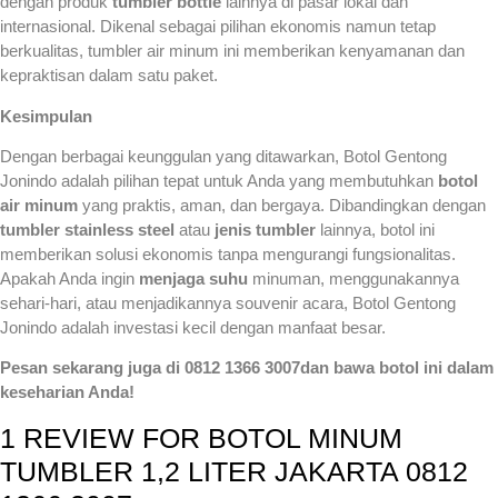
dengan produk
tumbler bottle
lainnya di pasar lokal dan
internasional. Dikenal sebagai pilihan ekonomis namun tetap
berkualitas, tumbler air minum ini memberikan kenyamanan dan
kepraktisan dalam satu paket.
Kesimpulan
Dengan berbagai keunggulan yang ditawarkan, Botol Gentong
Jonindo adalah pilihan tepat untuk Anda yang membutuhkan
botol
air minum
yang praktis, aman, dan bergaya. Dibandingkan dengan
tumbler stainless steel
atau
jenis tumbler
lainnya, botol ini
memberikan solusi ekonomis tanpa mengurangi fungsionalitas.
Apakah Anda ingin
menjaga suhu
minuman, menggunakannya
sehari-hari, atau menjadikannya souvenir acara, Botol Gentong
Jonindo adalah investasi kecil dengan manfaat besar.
Pesan sekarang juga di 0812 1366 3007dan bawa botol ini dalam
keseharian Anda!
1 REVIEW FOR
BOTOL MINUM
TUMBLER 1,2 LITER JAKARTA 0812