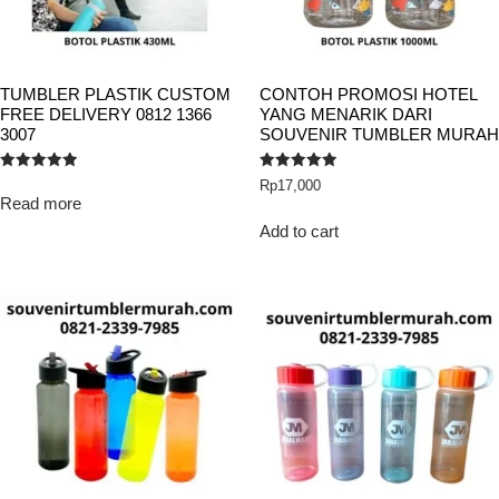
TUMBLER PLASTIK CUSTOM
CONTOH PROMOSI HOTEL
FREE DELIVERY 0812 1366
YANG MENARIK DARI
3007
SOUVENIR TUMBLER MURAH
Rated
Rated
Rp
17,000
5.00
5.00
Read more
out of 5
out of 5
Add to cart