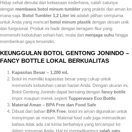
Hidup sehat dimulai dari kebiasaan sederhana, salah satunya
dengan
membawa botol minum tumbler
yang praktis dan aman ke
mana saja.
Botol Tumbler 1,2 Liter ini
adalah pilihan sempurna
untuk Anda yang mencari
botol minum plastik
dengan desain unik
dan fungsional. Produk ini hadir dengan beragam fitur yang
memenuhi kebutuhan sehari-hari, mulai dari
menjaga suhu
hingga
memberikan gaya tersendiri.
KEUNGGULAN BOTOL GENTONG JONINDO –
FANCY BOTTLE LOKAL BERKUALITAS
Kapasitas Besar – 1.200 mL
Botol ini memiliki kapasitas besar yang cukup untuk
memenuhi kebutuhan cairan harian Anda. Dengan ukuran ini,
Botol Gentong Jonindo dapat bersaing dengan
fancy bottle
impor maupun merek seperti
Tupperware Eco Bottle
.
Material Aman – BPA Free dan Food Safe
Dibuat dari bahan
BPA Free
, botol ini aman digunakan untuk
menyimpan air minum. Material food safe juga memastikan
bahwa tidak ada zat kimia berbahaya yang tercampur ke
dalam minuman Anda. Hal ini menjadikannya
salah satu