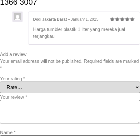
1366 3007
Dodi Jakarta Barat
–
January 1, 2025
Rated
5
out
Harga tumbler plastik 1 liter yang mereka jual
of 5
terjangkau
Add a review
Your email address will not be published.
Required fields are marked
*
Your rating
*
Your review
*
Name
*