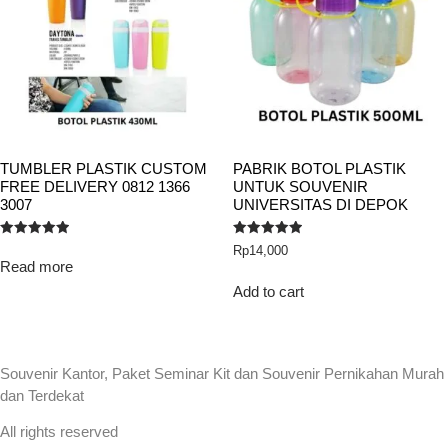
TUMBLER PLASTIK CUSTOM
PABRIK BOTOL PLASTIK
FREE DELIVERY 0812 1366
UNTUK SOUVENIR
3007
UNIVERSITAS DI DEPOK
Rated
Rated
Rp
14,000
5.00
5.00
Read more
out of 5
out of 5
Add to cart
Souvenir Kantor, Paket Seminar Kit dan Souvenir Pernikahan Murah
dan Terdekat
All rights reserved