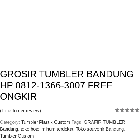
GROSIR TUMBLER BANDUNG
HP 0812-1366-3007 FREE
ONGKIR
(
1
customer review)
Rated
1
5.00
out of 5
Category:
Tumbler Plastik Custom
Tags:
GRAFIR TUMBLER
based on
Bandung
,
toko botol minum terdekat
,
Toko souvenir Bandung
,
customer
Tumbler Custom
rating