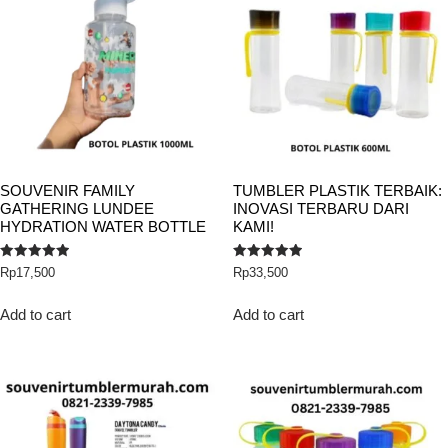
SOUVENIR FAMILY
TUMBLER PLASTIK TERBAIK:
GATHERING LUNDEE
INOVASI TERBARU DARI
HYDRATION WATER BOTTLE
KAMI!
Rated
Rated
Rp
17,500
Rp
33,500
5.00
5.00
out of 5
out of 5
Add to cart
Add to cart