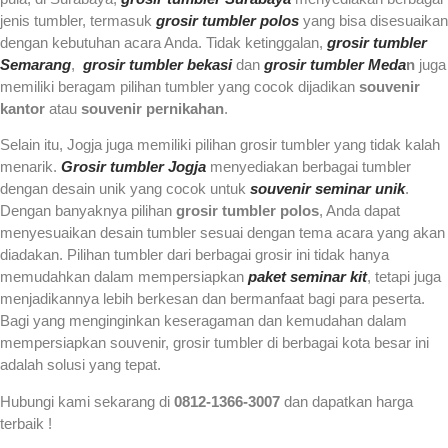
jenis tumbler, termasuk
grosir tumbler polos
yang bisa disesuaikan
dengan kebutuhan acara Anda. Tidak ketinggalan,
grosir tumbler
Semarang
,
grosir tumbler bekasi
dan
grosir tumbler Meda
n
juga
memiliki beragam pilihan tumbler yang cocok dijadikan
souvenir
kantor
atau
souvenir pernikahan
.
Selain itu, Jogja juga memiliki pilihan grosir tumbler yang tidak kalah
menarik.
Grosir tumbler Jogja
menyediakan berbagai tumbler
dengan desain unik yang cocok untuk
souvenir seminar unik
.
Dengan banyaknya pilihan
grosir tumbler polos
, Anda dapat
menyesuaikan desain tumbler sesuai dengan tema acara yang akan
diadakan. Pilihan tumbler dari berbagai grosir ini tidak hanya
memudahkan dalam mempersiapkan
paket seminar kit
, tetapi juga
menjadikannya lebih berkesan dan bermanfaat bagi para peserta.
Bagi yang menginginkan keseragaman dan kemudahan dalam
mempersiapkan souvenir, grosir tumbler di berbagai kota besar ini
adalah solusi yang tepat.
Hubungi kami sekarang di
0812-1366-3007
dan dapatkan harga
terbaik !