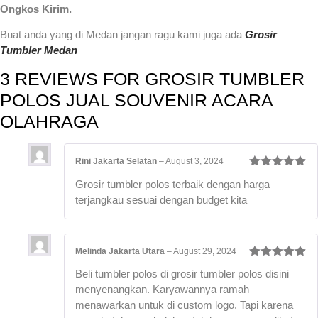
Ongkos Kirim.
Buat anda yang di Medan jangan ragu kami juga ada
Grosir
Tumbler Medan
3 REVIEWS FOR
GROSIR TUMBLER
POLOS JUAL SOUVENIR ACARA
OLAHRAGA
Rini Jakarta Selatan
–
August 3, 2024
Rated
5
out
Grosir tumbler polos terbaik dengan harga
of 5
terjangkau sesuai dengan budget kita
Melinda Jakarta Utara
–
August 29, 2024
Rated
5
out
Beli tumbler polos di grosir tumbler polos disini
of 5
menyenangkan. Karyawannya ramah
menawarkan untuk di custom logo. Tapi karena