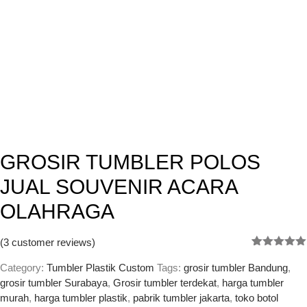
GROSIR TUMBLER POLOS
JUAL SOUVENIR ACARA
OLAHRAGA
(
3
customer reviews)
Rated
3
5.00
out of 5
Category:
Tumbler Plastik Custom
Tags:
grosir tumbler Bandung
,
based on
grosir tumbler Surabaya
,
Grosir tumbler terdekat
,
harga tumbler
customer
murah
,
harga tumbler plastik
,
pabrik tumbler jakarta
,
toko botol
ratings