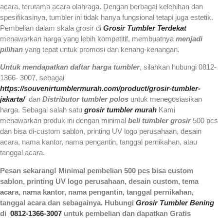
acara, terutama acara olahraga. Dengan berbagai kelebihan dan
spesifikasinya, tumbler ini tidak hanya fungsional tetapi juga estetik.
Pembelian dalam skala grosir di
Grosir Tumbler Terdekat
menawarkan harga yang lebih kompetitif, membuatnya
menjadi
pilihan
yang tepat untuk promosi dan kenang-kenangan.
Untuk mendapatkan
daftar harga tumbler
, silahkan hubungi 0812-
1366- 3007, sebagai
https://souvenirtumblermurah.com/product/grosir-tumbler-
jakarta/
dan
Distributor tumbler polos
untuk menegosiasikan
harga. Sebagai salah satu
grosir tumbler murah
Kami
menawarkan produk ini dengan minimal
beli tumbler grosir
500 pcs
dan bisa di-custom sablon, printing UV logo perusahaan, desain
acara, nama kantor, nama pengantin, tanggal pernikahan, atau
tanggal acara.
Pesan sekarang! Minimal pembelian 500 pcs bisa custom
sablon, printing UV logo perusahaan, desain custom, tema
acara, nama kantor, nama pengantin, tanggal pernikahan,
tanggal acara dan sebagainya. Hubungi
Grosir Tumbler Bening
di
0812-1366-3007
untuk pembelian dan dapatkan Gratis