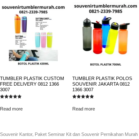
TUMBLER PLASTIK CUSTOM
TUMBLER PLASTIK POLOS
FREE DELIVERY 0812 1366
SOUVENIR JAKARTA 0812
3007
1366 3007
Rated
Rated
5.00
5.00
Read more
Read more
out of 5
out of 5
Souvenir Kantor, Paket Seminar Kit dan Souvenir Pernikahan Murah