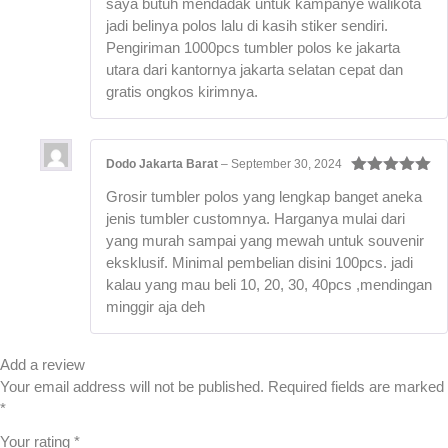
saya butuh mendadak untuk kampanye walikota
jadi belinya polos lalu di kasih stiker sendiri.
Pengiriman 1000pcs tumbler polos ke jakarta
utara dari kantornya jakarta selatan cepat dan
gratis ongkos kirimnya.
Dodo Jakarta Barat
–
September 30, 2024
Rated
5
out
Grosir tumbler polos yang lengkap banget aneka
of 5
jenis tumbler customnya. Harganya mulai dari
yang murah sampai yang mewah untuk souvenir
eksklusif. Minimal pembelian disini 100pcs. jadi
kalau yang mau beli 10, 20, 30, 40pcs ,mendingan
minggir aja deh
Add a review
Your email address will not be published.
Required fields are marked
*
Your rating
*