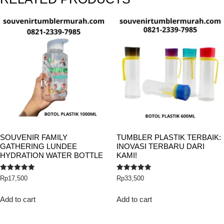
SOUVENIR FAMILY
TUMBLER PLASTIK TERBAIK:
GATHERING LUNDEE
INOVASI TERBARU DARI
HYDRATION WATER BOTTLE
KAMI!
Rated
Rated
Rp
17,500
Rp
33,500
5.00
5.00
out of 5
out of 5
Add to cart
Add to cart