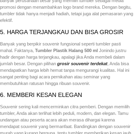
banyak perusahaan besar yang memilih tumbler sebagai media
promosi dengan menambahkan logo brand mereka. Dengan begitu,
tumbler tidak hanya menjadi hadiah, tetapi juga alat pemasaran yang
efektif.
5. HARGA TERJANGKAU DAN BISA GROSIR
Banyak yang berpikir souvenir fungsional seperti tumbler pasti
mahal. Faktanya,
Tumbler Plastik Halang 500 ml
Jonindo justru
hadir dengan harga terjangkau, apalagi jika Anda membeli dalam
jumlah besar. Dengan pilihan
grosir souvenir terdekat
, Anda bisa
mendapatkan harga lebih hemat tanpa mengurangi kualitas. Hal ini
sangat penting bagi acara pernikahan atau seminar yang
membutuhkan ratusan hingga ribuan souvenir.
6. MEMBERI KESAN ELEGAN
Souvenir sering kali mencerminkan citra pemberi. Dengan memilih
tumbler, Anda akan terlihat lebih peduli, modern, dan elegan. Tamu
undangan atau peserta acara akan merasa dihargai karena
mendapat souvenir yang bermanfaat. Bandingkan dengan souvenir
murah yang kurang berguna, tentu tumbler memberikan kesan jauh