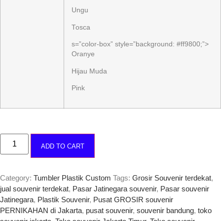
Ungu
Tosca
s=”color-box” style=”background: #ff9800;”>
Oranye
Hijau Muda
Pink
ADD TO CART
Category:
Tumbler Plastik Custom
Tags:
Grosir Souvenir terdekat
,
jual souvenir terdekat
,
Pasar Jatinegara souvenir
,
Pasar souvenir
Jatinegara
,
Plastik Souvenir
,
Pusat GROSIR souvenir
PERNIKAHAN di Jakarta
,
pusat souvenir
,
souvenir bandung
,
toko