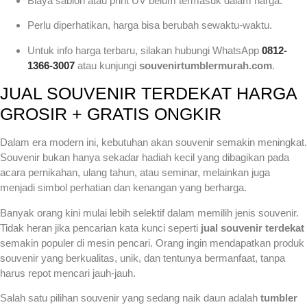
Biaya sablon atau print UV belum termasuk dalam harga.
Perlu diperhatikan, harga bisa berubah sewaktu-waktu.
Untuk info harga terbaru, silakan hubungi WhatsApp
0812-
1366-3007
atau kunjungi
souvenirtumblermurah.com
.
JUAL SOUVENIR TERDEKAT HARGA
GROSIR + GRATIS ONGKIR
Dalam era modern ini, kebutuhan akan souvenir semakin meningkat.
Souvenir bukan hanya sekadar hadiah kecil yang dibagikan pada
acara pernikahan, ulang tahun, atau seminar, melainkan juga
menjadi simbol perhatian dan kenangan yang berharga.
Banyak orang kini mulai lebih selektif dalam memilih jenis souvenir.
Tidak heran jika pencarian kata kunci seperti
jual souvenir terdekat
semakin populer di mesin pencari. Orang ingin mendapatkan produk
souvenir yang berkualitas, unik, dan tentunya bermanfaat, tanpa
harus repot mencari jauh-jauh.
Salah satu pilihan souvenir yang sedang naik daun adalah
tumbler