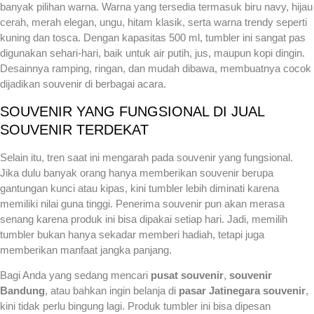
banyak pilihan warna. Warna yang tersedia termasuk biru navy, hijau
cerah, merah elegan, ungu, hitam klasik, serta warna trendy seperti
kuning dan tosca. Dengan kapasitas 500 ml, tumbler ini sangat pas
digunakan sehari-hari, baik untuk air putih, jus, maupun kopi dingin.
Desainnya ramping, ringan, dan mudah dibawa, membuatnya cocok
dijadikan souvenir di berbagai acara.
SOUVENIR YANG FUNGSIONAL DI JUAL
SOUVENIR TERDEKAT
Selain itu, tren saat ini mengarah pada souvenir yang fungsional.
Jika dulu banyak orang hanya memberikan souvenir berupa
gantungan kunci atau kipas, kini tumbler lebih diminati karena
memiliki nilai guna tinggi. Penerima souvenir pun akan merasa
senang karena produk ini bisa dipakai setiap hari. Jadi, memilih
tumbler bukan hanya sekadar memberi hadiah, tetapi juga
memberikan manfaat jangka panjang.
Bagi Anda yang sedang mencari
pusat souvenir
,
souvenir
Bandung
, atau bahkan ingin belanja di
pasar Jatinegara souvenir
,
kini tidak perlu bingung lagi. Produk tumbler ini bisa dipesan