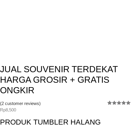
JUAL SOUVENIR TERDEKAT
HARGA GROSIR + GRATIS
ONGKIR
(
2
customer reviews)
Rated
2
5.00
Rp
8,500
out of 5
based on
PRODUK TUMBLER HALANG
customer
ratings