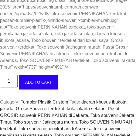
&amp;amp;amp;amp;lt;img class=”alignnone size-full wp-image-
customer
2015″ src=”https://souvenirtumblermurah.com/wp-
rating
content/uploads/2025/08/Toko-souvenir-PERNIKAHAN-terdekat-
pacitan-tumbler-plastik-jonindo-souvenir-tumbler-murah.jpg”
alt=”Toko souvenir PERNIKAHAN terdekat, toko souvenir
pernikahan jakarta selatan, kota jakarta selatan, daerah khusus
ibukota jakarta, Toko souvenir terdekat dari lokasi saya, Grosir
souvenir terdekat, Toko souvenir Jatinegara murah, Pusat Grosir
Souvenir PERNIKAHAN di Jakarta, Toko souvenir pernikahan di
Asemka, Toko SOUVENIR MURAH terdekat, Toko souvenir Jakarta
Timur” width=”737″ height=”491″ />
ADD TO CART
Category:
Tumbler Plastik Custom
Tags:
daerah khusus ibukota
jakarta
,
Grosir Souvenir terdekat
,
kota jakarta selatan
,
Pusat
GROSIR souvenir PERNIKAHAN di Jakarta
,
Toko souvenir Jakarta
Timur
,
Toko souvenir Jatinegara murah
,
Toko SOUVENIR MURAH
terdekat
,
Toko souvenir pernikahan di Asemka
,
toko souvenir
pernikahan jakarta selatan
,
Toko souvenir PERNIKAHAN terdekat
,