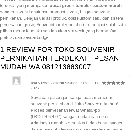
terdekat yang merupakan
pusat grosir tumbler custom murah
yang melayani kebutuhan promosi, event, hingga souvenir
pernikahan. Dengan variasi produk, opsi kustomisasi, dan sistem
pemesanan grosir, Souvenirtumblermurah.com menjadi salah satu
pilihan menarik untuk mendapatkan souvenir yang bermanfaat,
praktis, dan sesuai budget.
1 REVIEW FOR
TOKO SOUVENIR
PERNIKAHAN TERDEKAT | PESAN
MUDAH WA 081213663007
Dwi & Reza, Jakarta Selatan
–
October 17,
2025
Rated
5
out
of 5
Saya dan pasangan sangat puas memesan
souvenir pernikahan di Toko Souvenir Jakarta!
Proses pemesanan lewat WhatsApp
(081213663007) sangat mudah dan cepat.
Adminnya ramah, komunikatif, dan bantu banget
dalam memilih desain yang sesuai dengan tema