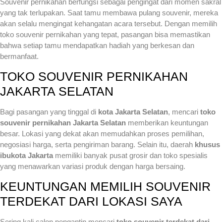
Souvenir pernikahan berfungsi sebagai pengingat dari momen sakral
yang tak terlupakan. Saat tamu membawa pulang souvenir, mereka
akan selalu mengingat kehangatan acara tersebut. Dengan memilih
toko souvenir pernikahan yang tepat, pasangan bisa memastikan
bahwa setiap tamu mendapatkan hadiah yang berkesan dan
bermanfaat.
TOKO SOUVENIR PERNIKAHAN
JAKARTA SELATAN
Bagi pasangan yang tinggal di
kota Jakarta Selatan
, mencari
toko
souvenir pernikahan Jakarta Selatan
memberikan keuntungan
besar. Lokasi yang dekat akan memudahkan proses pemilihan,
negosiasi harga, serta pengiriman barang. Selain itu, daerah
khusus
ibukota Jakarta
memiliki banyak pusat grosir dan toko spesialis
yang menawarkan variasi produk dengan harga bersaing.
KEUNTUNGAN MEMILIH SOUVENIR
TERDEKAT DARI LOKASI SAYA
Sering kali calon pengantin mencari
toko souvenir terdekat dari