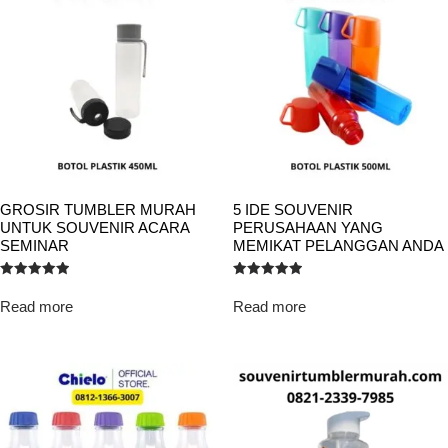
GROSIR TUMBLER MURAH
5 IDE SOUVENIR
UNTUK SOUVENIR ACARA
PERUSAHAAN YANG
SEMINAR
MEMIKAT PELANGGAN ANDA
Rated
Rated
5.00
5.00
Read more
Read more
out of 5
out of 5