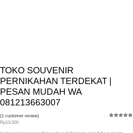
TOKO SOUVENIR
PERNIKAHAN TERDEKAT |
PESAN MUDAH WA
081213663007
(
1
customer review)
Rated
1
5.00
Rp
19,500
out of 5
based on