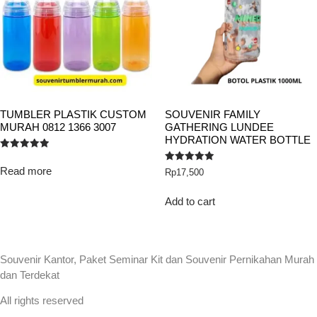
TUMBLER PLASTIK CUSTOM
SOUVENIR FAMILY
MURAH 0812 1366 3007
GATHERING LUNDEE
HYDRATION WATER BOTTLE
Rated
5.00
Read more
Rated
Rp
17,500
out of 5
5.00
out of 5
Add to cart
Souvenir Kantor, Paket Seminar Kit dan Souvenir Pernikahan Murah
dan Terdekat
All rights reserved