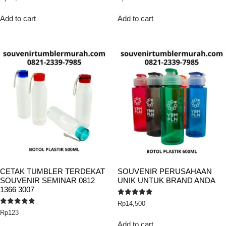
5.00
5.00
out of 5
out of 5
Add to cart
Add to cart
CETAK TUMBLER TERDEKAT
SOUVENIR PERUSAHAAN
SOUVENIR SEMINAR 0812
UNIK UNTUK BRAND ANDA
1366 3007
Rated
Rp
14,500
5.00
Rated
Rp
123
out of 5
5.00
out of 5
Add to cart