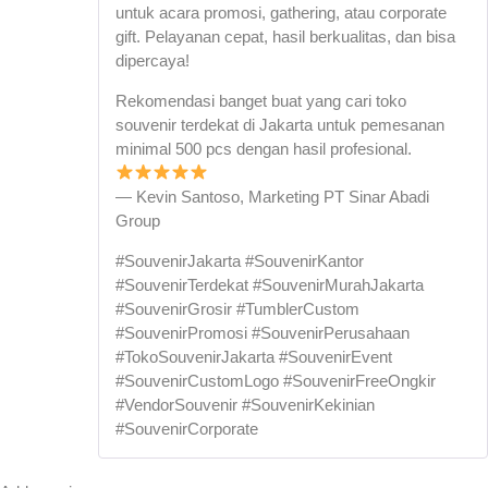
untuk acara promosi, gathering, atau corporate
gift. Pelayanan cepat, hasil berkualitas, dan bisa
dipercaya!
Rekomendasi banget buat yang cari toko
souvenir terdekat di Jakarta untuk pemesanan
minimal 500 pcs dengan hasil profesional.
— Kevin Santoso, Marketing PT Sinar Abadi
Group
#SouvenirJakarta #SouvenirKantor
#SouvenirTerdekat #SouvenirMurahJakarta
#SouvenirGrosir #TumblerCustom
#SouvenirPromosi #SouvenirPerusahaan
#TokoSouvenirJakarta #SouvenirEvent
#SouvenirCustomLogo #SouvenirFreeOngkir
#VendorSouvenir #SouvenirKekinian
#SouvenirCorporate