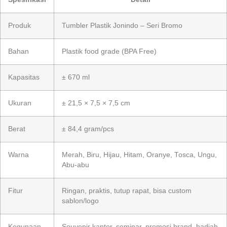
Produk
Tumbler Plastik Jonindo – Seri Bromo
Bahan
Plastik food grade (BPA Free)
Kapasitas
± 670 ml
Ukuran
± 21,5 × 7,5 × 7,5 cm
Berat
± 84,4 gram/pcs
Warna
Merah, Biru, Hijau, Hitam, Oranye, Tosca, Ungu,
Abu-abu
Fitur
Ringan, praktis, tutup rapat, bisa custom
sablon/logo
Kegunaan
Souvenir kantor, seminar, promosi brand, hadiah