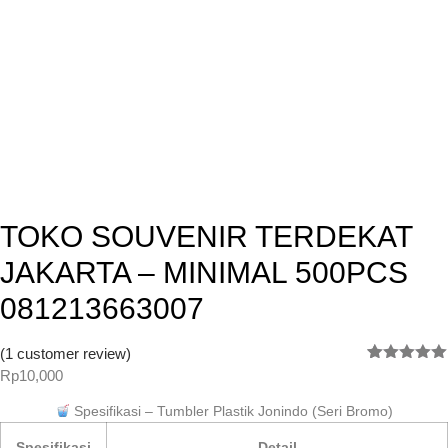
TOKO SOUVENIR TERDEKAT
JAKARTA – MINIMAL 500PCS
081213663007
(
1
customer review)
Rated
1
5.00
Rp
10,000
out of 5
based on
Spesifikasi – Tumbler Plastik Jonindo (Seri Bromo)
customer
rating
Spesifikasi
Detail