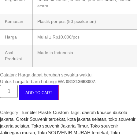
acara
Kemasan
Plastik per pcs (50 pcs/karton)
Harga
Mulai ± Rp10.000/pcs
Asal
Made in Indonesia
Produksi
Catatan: Harga dapat berubah sewaktu-waktu.
Untuk harga terbaru hubungi WA
081213663007
.
ADD TO CART
Category:
Tumbler Plastik Custom
Tags:
daerah khusus ibukota
jakarta
,
Grosir Souvenir terdekat
,
kota jakarta selatan
,
toko souvenir
jakarta selatan
,
Toko souvenir Jakarta Timur
,
Toko souvenir
Jatinegara murah
,
Toko SOUVENIR MURAH terdekat
,
Toko