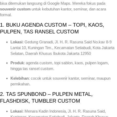
bisa ditemukan langsung di Google Maps. Mereka fokus pada
souvenir custom
untuk kebutuhan kantor, seminar, dan acara
formal.
1. BUKU AGENDA CUSTOM – TOPI, KAOS,
PULPEN, TAS RANSEL CUSTOM
Lokasi
: Gedung Granadi, Jl. H. R. Rasuna Said No.kav 8-9
Lantai 10, Kuningan Tim., Kecamatan Setiabudi, Kota Jakarta
Selatan, Daerah Khusus Ibukota Jakarta 12950
Produk
: agenda custom, topi sablon, kaos, pulpen logam,
hingga tas ransel custom.
Kelebihan
: cocok untuk souvenir kantor, seminar, maupun
pernikahan.
2. TAS SPUNBOND – PULPEN METAL,
FLASHDISK, TUMBLER CUSTOM
Lokasi
: Menara Kadin Indonesia, Jl. H. R. Rasuna Said,
Kuningan, Kecamatan Setiabudi, Jakarta, Daerah Khusus