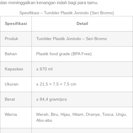
dan meninggalkan kenangan indah bagi para tamu.
Spesifikasi – Tumbler Plastik Jonindo (Seri Bromo)
Spesifikasi
Detail
Produk
Tumbler Plastik Jonindo – Seri Bromo
Bahan
Plastik food grade (BPA Free)
Kapasitas
± 670 ml
Ukuran
± 21,5 × 7,5 × 7,5 cm
Berat
± 84,4 gram/pcs
Warna
Merah, Biru, Hijau, Hitam, Oranye, Tosca, Ungu,
Abu-abu