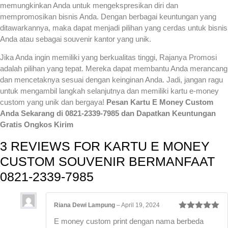
memungkinkan Anda untuk mengekspresikan diri dan
mempromosikan bisnis Anda. Dengan berbagai keuntungan yang
ditawarkannya, maka dapat menjadi pilihan yang cerdas untuk bisnis
Anda atau sebagai souvenir kantor yang unik.
Jika Anda ingin memiliki yang berkualitas tinggi, Rajanya Promosi
adalah pilihan yang tepat. Mereka dapat membantu Anda merancang
dan mencetaknya sesuai dengan keinginan Anda. Jadi, jangan ragu
untuk mengambil langkah selanjutnya dan memiliki kartu e-money
custom yang unik dan bergaya!
Pesan Kartu E Money Custom
Anda Sekarang di 0821-2339-7985 dan Dapatkan Keuntungan
Gratis Ongkos Kirim
3 REVIEWS FOR
KARTU E MONEY
CUSTOM SOUVENIR BERMANFAAT
0821-2339-7985
Riana Dewi Lampung
–
April 19, 2024
Rated
5
out
E money custom print dengan nama berbeda
of 5