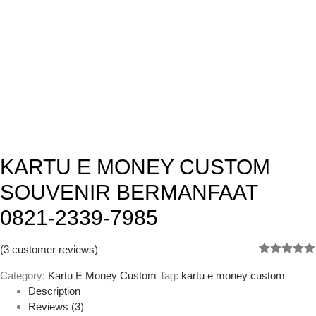
KARTU E MONEY CUSTOM
SOUVENIR BERMANFAAT
0821-2339-7985
(
3
customer reviews)
Rated
3
5.00
out of 5
Category:
Kartu E Money Custom
Tag:
kartu e money custom
based on
Description
customer
Reviews (3)
ratings