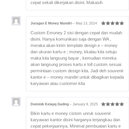
cepat sekali dikerjakan disini. Makasih
Juragan E Money Mandiri
–
May 13, 2024
Rated
5
out
Custom Emoney 2 sisi dengan cepat dan mudah
of 5
disini. Hanya komunikasi saja dengan WA ,
meraka akan kirim template design e – money
dan ukuran kartu e ; money, kkalau kita setuju
maka kita langsung bayar , kemudian mereka
akan langsung proses kartu e toll custom sesuai
permintaan custom design kita. Jadi deh souvenir
kantor e – money mandiri untuk dibagikan kepada
karyawan atau customer kita
Dominik Kelapq Gading
–
January 9, 2025
Rated
5
out
Bikin kartu e money cistom unruk souvenir
of 5
karyawan kantor disini harganya terjangkau dan
cepat pekerjaannya. Minimal pembuatan kartu e