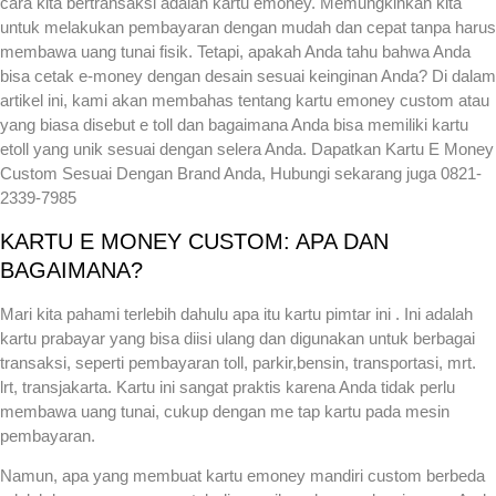
cara kita bertransaksi adalah kartu emoney. Memungkinkan kita
untuk melakukan pembayaran dengan mudah dan cepat tanpa harus
membawa uang tunai fisik. Tetapi, apakah Anda tahu bahwa Anda
bisa cetak e-money dengan desain sesuai keinginan Anda? Di dalam
artikel ini, kami akan membahas tentang kartu emoney custom atau
yang biasa disebut e toll dan bagaimana Anda bisa memiliki kartu
etoll yang unik sesuai dengan selera Anda. Dapatkan Kartu E Money
Custom Sesuai Dengan Brand Anda, Hubungi sekarang juga 0821-
2339-7985
KARTU E MONEY CUSTOM: APA DAN
BAGAIMANA?
Mari kita pahami terlebih dahulu apa itu kartu pimtar ini . Ini adalah
kartu prabayar yang bisa diisi ulang dan digunakan untuk berbagai
transaksi, seperti pembayaran toll, parkir,bensin, transportasi, mrt.
lrt, transjakarta. Kartu ini sangat praktis karena Anda tidak perlu
membawa uang tunai, cukup dengan me tap kartu pada mesin
pembayaran.
Namun, apa yang membuat kartu emoney mandiri custom berbeda