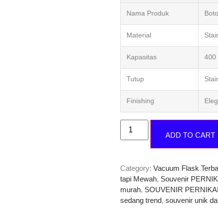
Nama Produk
Boto
Material
Stai
Kapasitas
400
Tutup
Stai
Finishing
Ele
ADD TO CART
Category:
Vacuum Flask Terba
tapi Mewah
,
Souvenir PERNI
murah
,
SOUVENIR PERNIKAHA
sedang trend
,
souvenir unik d