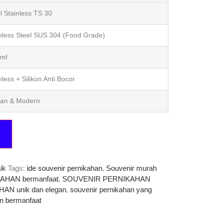
l Stainless TS 30
nless Steel SUS 304 (Food Grade)
 ml
nless + Silikon Anti Bocor
gan & Modern
ik
Tags:
ide souvenir pernikahan
,
Souvenir murah
KAHAN bermanfaat
,
SOUVENIR PERNIKAHAN
N unik dan elegan
,
souvenir pernikahan yang
an bermanfaat