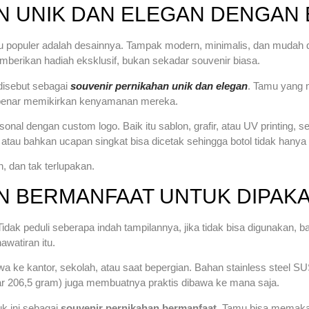
N UNIK DAN ELEGAN DENGAN 
itu populer adalah desainnya. Tampak modern, minimalis, dan mudah 
erikan hadiah eksklusif, bukan sekadar souvenir biasa.
disebut sebagai
souvenir pernikahan unik dan elegan
. Tamu yang m
r-benar memikirkan kenyamanan mereka.
nal dengan custom logo. Baik itu sablon, grafir, atau UV printing, 
tau bahkan ucapan singkat bisa dicetak sehingga botol tidak hanya 
, dan tak terlupakan.
 BERMANFAAT UNTUK DIPAKAI
idak peduli seberapa indah tampilannya, jika tidak bisa digunakan, b
watiran itu.
a ke kantor, sekolah, atau saat bepergian. Bahan stainless steel 
tar 206,5 gram) juga membuatnya praktis dibawa ke mana saja.
k ini sebagai
souvenir pernikahan bermanfaat
. Tamu bisa memakain