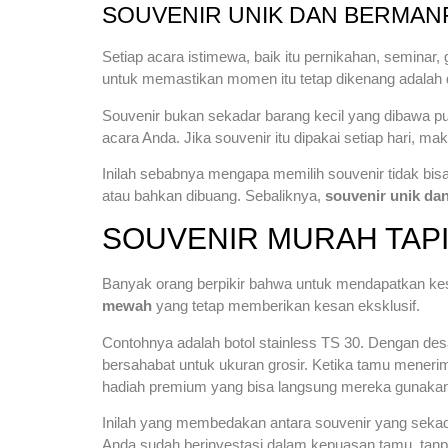
SOUVENIR UNIK DAN BERMAN
Setiap acara istimewa, baik itu pernikahan, seminar,
untuk memastikan momen itu tetap dikenang adala
Souvenir bukan sekadar barang kecil yang dibawa pu
acara Anda. Jika souvenir itu dipakai setiap hari, 
Inilah sebabnya mengapa memilih souvenir tidak bisa
atau bahkan dibuang. Sebaliknya,
souvenir unik da
SOUVENIR MURAH TAP
Banyak orang berpikir bahwa untuk mendapatkan ke
mewah
yang tetap memberikan kesan eksklusif.
Contohnya adalah botol stainless TS 30. Dengan desain
bersahabat untuk ukuran grosir. Ketika tamu mener
hadiah premium yang bisa langsung mereka gunakan
Inilah yang membedakan antara souvenir yang seka
Anda sudah berinvestasi dalam kepuasan tamu, tanp