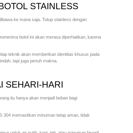
BOTOL STAINLESS
dibawa ke mana saja. Tutup stainless dengan
enerima botol ini akan merasa diperhatikan, karena
setiap teknik akan memberikan identitas khusus pada
indah, tapi juga penuh makna.
 SEHARI-HARI
arang itu hanya akan menjadi beban bagi
SUS 304 memastikan minuman tetap aman, tidak
ya untuk air putih, kopi, teh, atau minuman favorit