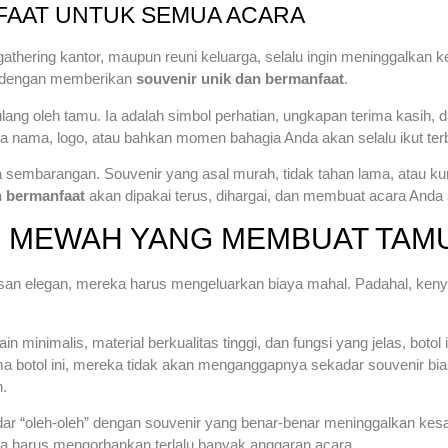
FAAT UNTUK SEMUA ACARA
 gathering kantor, maupun reuni keluarga, selalu ingin meninggalkan 
h dengan memberikan
souvenir unik dan bermanfaat
.
lang oleh tamu. Ia adalah simbol perhatian, ungkapan terima kasih
maka nama, logo, atau bahkan momen bahagia Anda akan selalu ikut t
 sembarangan. Souvenir yang asal murah, tidak tahan lama, atau kur
n bermanfaat
akan dipakai terus, dihargai, dan membuat acara Anda se
I MEWAH YANG MEMBUAT TAM
san elegan, mereka harus mengeluarkan biaya mahal. Padahal, keny
 minimalis, material berkualitas tinggi, dan fungsi yang jelas, botol 
ima botol ini, mereka tidak akan menganggapnya sekadar souvenir 
.
dar “oleh-oleh” dengan souvenir yang benar-benar meninggalkan ke
a harus mengorbankan terlalu banyak anggaran acara.