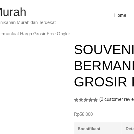
Murah
Home
rnikahan Murah dan Terdekat
ermanfaat Harga Grosir Free Ongkir
SOUVENI
BERMAN
GROSIR 
(
2
customer revi
Rated
2
5.00
out of 5
Rp
58,000
based on
customer
ratings
Spesifikasi
Deta