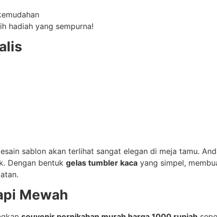
kemudahan
ih hadiah yang sempurna!
alis
ain sablon akan terlihat sangat elegan di meja tamu. And
ik. Dengan bentuk
gelas tumbler kaca
yang simpel, membuat
atan.
Tapi Mewah
angkan
souvenir pernikahan murah harga 1000 rupiah
sepe