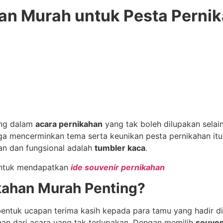
han Murah untuk Pesta Perni
ing dalam
acara pernikahan
yang tak boleh dilupakan selai
a mencerminkan tema serta keunikan pesta pernikahan itu s
n dan fungsional adalah
tumbler kaca
.
untuk mendapatkan
ide souvenir pernikahan
kahan Murah Penting?
entuk ucapan terima kasih kepada para tamu yang hadir di 
n dari acara yang tak terlupakan. Dengan memilih
souven