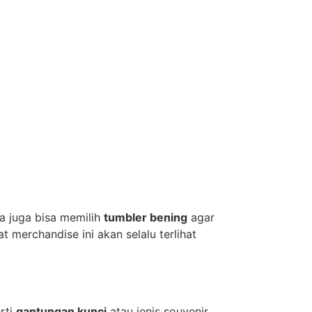
a juga bisa memilih
tumbler bening
agar
 merchandise ini akan selalu terlihat
rti
gantungan kunci
atau jenis souvenir