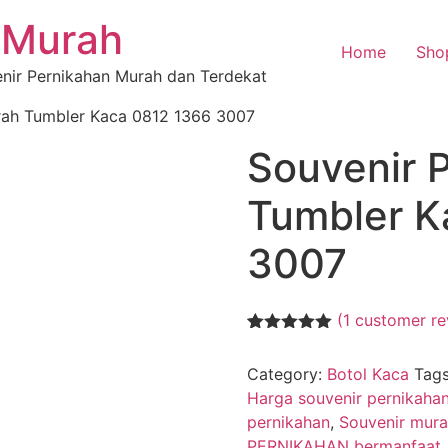
 Murah
Home
Sho
enir Pernikahan Murah dan Terdekat
rah Tumbler Kaca 0812 1366 3007
Souvenir 
Tumbler K
3007
(
1
customer re
Rated
1
5.00
out of 5
Category:
Botol Kaca
Tag
based on
customer
Harga souvenir pernikaha
rating
pernikahan
,
Souvenir mur
PERNIKAHAN bermanfaat