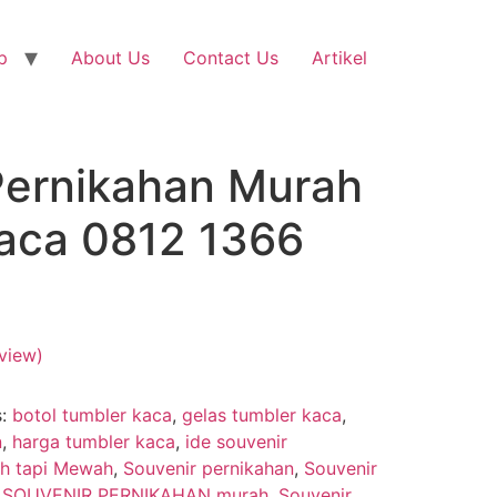
p
About Us
Contact Us
Artikel
Pernikahan Murah
aca 0812 1366
view)
s:
botol tumbler kaca
,
gelas tumbler kaca
,
n
,
harga tumbler kaca
,
ide souvenir
ah tapi Mewah
,
Souvenir pernikahan
,
Souvenir
,
SOUVENIR PERNIKAHAN murah
,
Souvenir