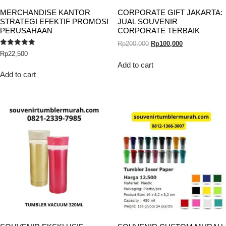
MERCHANDISE KANTOR
CORPORATE GIFT JAKARTA:
STRATEGI EFEKTIF PROMOSI
JUAL SOUVENIR
PERUSAHAAN
CORPORATE TERBAIK
Rp
200,000
Rp
100,000
Rated
Rp
22,500
5.00
out of 5
Add to cart
Add to cart