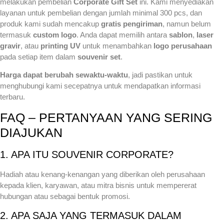
melakukan pembelian
Corporate Gift Set
ini. Kami menyediakan
layanan untuk pembelian dengan jumlah minimal 300 pcs, dan
produk kami sudah mencakup
gratis pengiriman
, namun belum
termasuk
custom logo
. Anda dapat memilih antara
sablon
,
laser
gravir
, atau
printing UV
untuk menambahkan
logo perusahaan
pada setiap item dalam
souvenir set
.
Harga dapat berubah sewaktu-waktu
, jadi pastikan untuk
menghubungi kami secepatnya untuk mendapatkan informasi
terbaru.
FAQ – PERTANYAAN YANG SERING
DIAJUKAN
1. APA ITU SOUVENIR CORPORATE?
Hadiah atau kenang-kenangan yang diberikan oleh perusahaan
kepada klien, karyawan, atau mitra bisnis untuk mempererat
hubungan atau sebagai bentuk promosi.
2. APA SAJA YANG TERMASUK DALAM