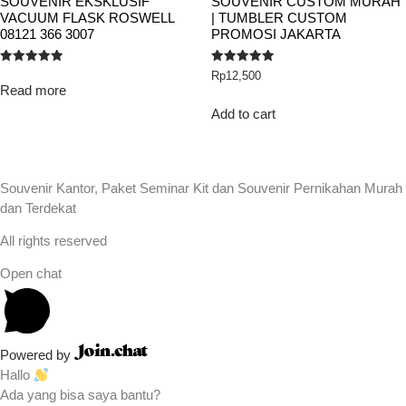
SOUVENIR EKSKLUSIF
SOUVENIR CUSTOM MURAH
VACUUM FLASK ROSWELL
| TUMBLER CUSTOM
08121 366 3007
PROMOSI JAKARTA
Rated
Rated
Rp
12,500
5.00
5.00
Read more
out of 5
out of 5
Add to cart
Souvenir Kantor, Paket Seminar Kit dan Souvenir Pernikahan Murah
dan Terdekat
All rights reserved
Open chat
Powered by
Hallo
Ada yang bisa saya bantu?