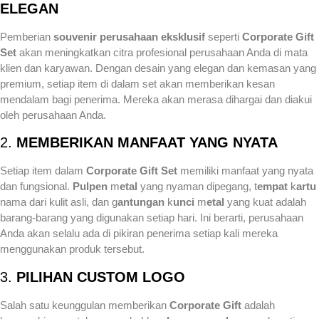
ELEGAN
Pemberian
souvenir perusahaan eksklusif
seperti
Corporate Gift
Set
akan meningkatkan citra profesional perusahaan Anda di mata
klien dan karyawan. Dengan desain yang elegan dan kemasan yang
premium, setiap item di dalam set akan memberikan kesan
mendalam bagi penerima. Mereka akan merasa dihargai dan diakui
oleh perusahaan Anda.
2.
MEMBERIKAN MANFAAT YANG NYATA
Setiap item dalam
Corporate Gift Set
memiliki manfaat yang nyata
dan fungsional.
Pulpen
m
etal
yang nyaman dipegang, t
empat
k
artu
nama dari kulit asli, dan g
antungan
k
unci
m
etal
yang kuat adalah
barang-barang yang digunakan setiap hari. Ini berarti, perusahaan
Anda akan selalu ada di pikiran penerima setiap kali mereka
menggunakan produk tersebut.
3.
PILIHAN CUSTOM LOGO
Salah satu keunggulan memberikan
Corporate Gift
adalah