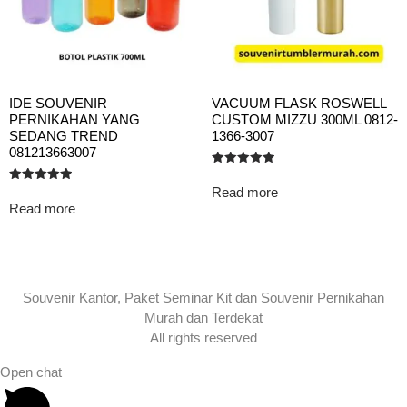
IDE SOUVENIR
VACUUM FLASK ROSWELL
PERNIKAHAN YANG
CUSTOM MIZZU 300ML 0812-
SEDANG TREND
1366-3007
081213663007
Rated
5.00
Read more
Rated
out of 5
5.00
Read more
out of 5
Souvenir Kantor, Paket Seminar Kit dan Souvenir Pernikahan
Murah dan Terdekat
All rights reserved
Open chat