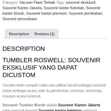
out of 5
Category:
Vacuum Flask Terbaik
Tags:
souvenir eksklusif
,
based on
Souvenir Kantor Jakarta
,
Souvenir kantor Kekinian
,
Souvenir
customer
kantor Murah
,
Souvenir kantor premium
,
Souvenir pernikahan
,
rating
Souvenir perusahaan
Description
Reviews (1)
DESCRIPTION
TUMBLER ROSWELL: SOUVENIR
EKSKLUSIF YANG DAPAT
DICUSTOM
Tumbler telah menjadi salah satu pilihan favorit sebagai souvenir
untuk berbagai acara, baik itu pernikahan, seminar, workshop,
maupun acara korporat.
Souvenir Tumbler Murah
adalah
Souvenir Kantor Jakarta
yang menjadi Importir
Souvenir kantor kekinian
sehingga