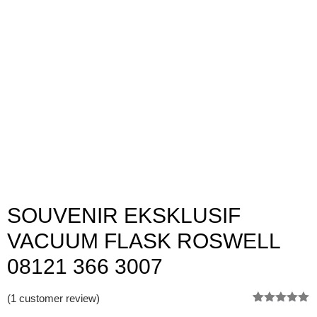
SOUVENIR EKSKLUSIF
VACUUM FLASK ROSWELL
08121 366 3007
(
1
customer review)
Rated
1
5.00