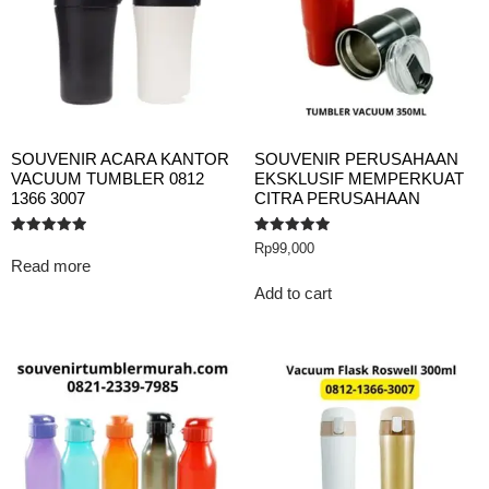
SOUVENIR ACARA KANTOR
SOUVENIR PERUSAHAAN
VACUUM TUMBLER 0812
EKSKLUSIF MEMPERKUAT
1366 3007
CITRA PERUSAHAAN
Rated
Rated
Rp
99,000
5.00
5.00
Read more
out of 5
out of 5
Add to cart