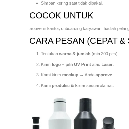
Simpan kering saat tidak dipakai.
COCOK UNTUK
Souvenir kantor, onboarding karyawan, hadiah pelan
CARA PESAN (CEPAT & 
Tentukan
warna & jumlah
(min 300 pcs).
Kirim
logo
+ pilih
UV Print
atau
Laser
.
Kami kirim
mockup
→ Anda
approve
.
Kami
produksi & kirim
sesuai alamat.