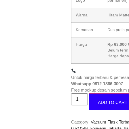
Logo
permanen)
Warna
Hitam Matte
Kemasan
Dus putih p
Harga
Rp 63.000 
Belum term
Harga dapa
Untuk harga terbaru & pemesa
Whatsapp 0812-1366-3007
.
Free mockup desain sebelum p
ADD TO CART
Category:
Vacuum Flask Terba
GROSIR Souvenir Jakarta
,
ha