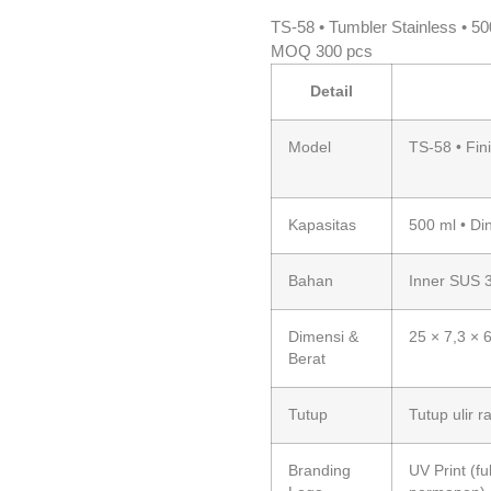
customer
ratings
TS-58 • Tumbler Stainless • 50
MOQ 300 pcs
Detail
Model
TS-58 • Fini
Kapasitas
500 ml • Di
Bahan
Inner SUS 3
Dimensi &
25 × 7,3 × 
Berat
Tutup
Tutup ulir r
Branding
UV Print (fu