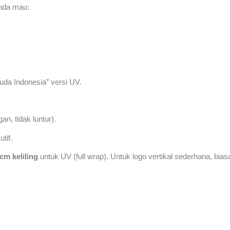
Anda mau:
ruda Indonesia” versi UV.
n, tidak luntur).
tif.
 cm keliling
untuk UV (full wrap). Untuk logo vertikal sederhana, bi