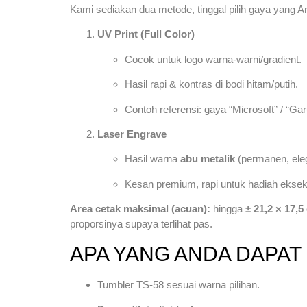
Kami sediakan dua metode, tinggal pilih gaya yang 
UV Print (Full Color)
Cocok untuk logo warna-warni/gradient.
Hasil rapi & kontras di bodi hitam/putih.
Contoh referensi: gaya “Microsoft” / “Ga
Laser Engrave
Hasil warna
abu metalik
(permanen, elega
Kesan premium, rapi untuk hadiah ekseku
Area cetak maksimal (acuan):
hingga
± 21,2 × 17,5
proporsinya supaya terlihat pas.
APA YANG ANDA DAPAT
Tumbler TS-58 sesuai warna pilihan.