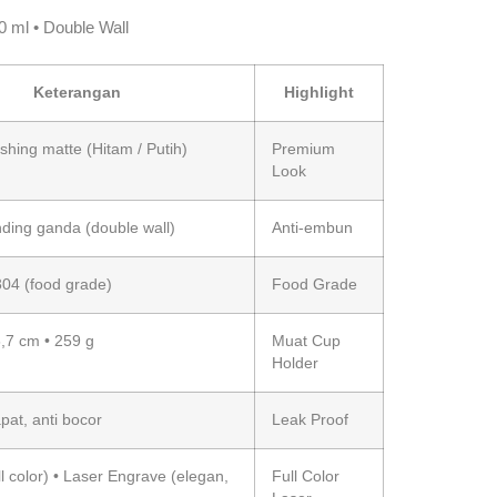
0 ml • Double Wall
Keterangan
Highlight
shing matte (Hitam / Putih)
Premium
Look
nding ganda (double wall)
Anti-embun
04 (food grade)
Food Grade
6,7 cm • 259 g
Muat Cup
Holder
apat, anti bocor
Leak Proof
ll color) • Laser Engrave (elegan,
Full Color