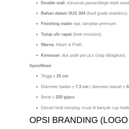
Double wall
: minuman panas/dingin lebih awet
Bahan dalam SUS 304
(food grade stainless)
Finishing matte
rapi, tampilan premium.
Tutup ulir rapat
(leak-resistant).
Warna
: Hitam & Putih.
Kemasan
: dus putih per pcs (siap dibagikan).
Spesifikasi
Tinggi ±
25 cm
Diameter badan ±
7,3 cm
| diameter bawah ±
6
Berat ±
259 g/pcs
Desain bodi ramping: muat di banyak cup holder
OPSI BRANDING (LOG