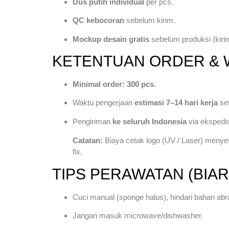
Dus putih individual
per pcs.
QC kebocoran
sebelum kirim.
Mockup desain gratis
sebelum produksi (kirim
KETENTUAN ORDER & 
Minimal order: 300 pcs.
Waktu pengerjaan
estimasi 7–14 hari kerja
set
Pengiriman
ke seluruh Indonesia
via ekspedis
Catatan:
Biaya cetak logo (UV / Laser) menyes
fix.
TIPS PERAWATAN (BIAR
Cuci manual (sponge halus), hindari bahan abra
Jangan masuk microwave/dishwasher.