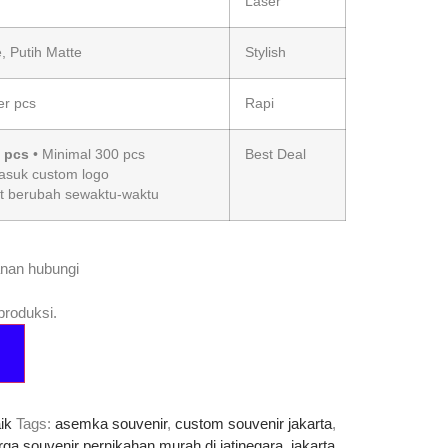
Laser
, Putih Matte
Stylish
er pcs
Rapi
/ pcs
• Minimal 300 pcs
Best Deal
asuk custom logo
t berubah sewaktu-waktu
nan hubungi
roduksi.
ik
Tags:
asemka souvenir
,
custom souvenir jakarta
,
rga souvenir pernikahan murah di jatinegara
,
jakarta